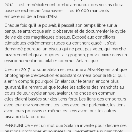
2012, il est immédiatement tombé amoureux des voisins de sa
base de recherche Neumayer-III. Les 10 000 manchots
empereurs de la baie d'Atka.
Chaque fois qu'il le pouvait, il passait son temps libre sur la
banquise antarctique afin d'observer et de documenter le cycle
de vie de ces magnifiques oiseaux. Exposé aux conditions
climatiques extrêmement rudes du continent glacé, il s'est
demandé pourquoi un oiseau qui ne peut pas voler, qui marche
bizarrement et qui a toujours l'air grognon, pouvait vivre dans un
environnement inhospitalier comme l'Antarctique.
C'est en 2017, lorsque Stefan est retourné à Atka-Bay en tant que
photographe d'expédition et assistant caméra pour la BBC, qu'il
a enfin compris pourquoi. En étant sur le terrain encore plus
qu'avant, il a remarqué que toutes les actions des manchots au
cours de leur cycle annuel avaient une chose en commun :
elles étaient basées sur des liens forts. Les liens des empereurs
avec leur environnement, les liens avec leur partenaire, les liens
avec leurs poussins et même les liens avec tous les autres
oiseaux de la colonie.
PENGUINLOVE est un mot que Stefan a inventé pour décrire ces
relations profondes et honnêtes, qui permettent aux manchots