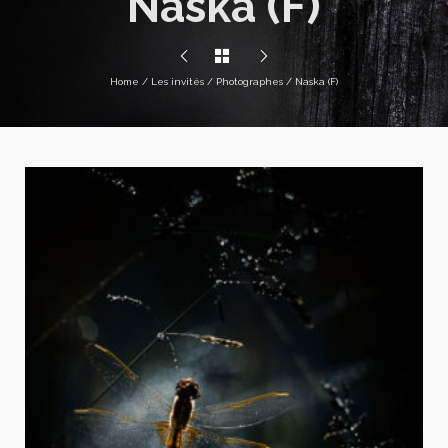
Naska (F)
Home
/
Les invités
/
Photographes
/
Naska (F)